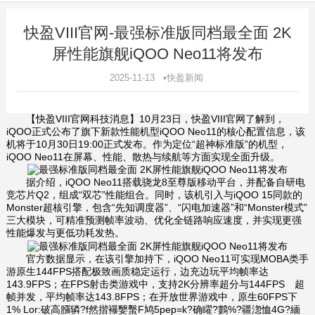
快盈VIII官网-最强标准版同档最全面 2K
屏性能旗舰iQOO Neo11将发布
2025-11-13 •快盈新闻
【快盈VIII官网科技消息】10月23日，快盈VIII官网了解到，
iQOO正式公布了旗下新款性能机型iQOO Neo11的核心配置信息，该
机将于10月30日19:00正式发布。作为定位“超神标准版”的机型，
iQOO Neo11在屏幕、性能、散热与续航等方面实现全面升级。
据介绍，iQOO Neo11搭载骁龙8至尊版移动平台，并配备自研电
竞芯片Q2，组成“双芯”性能组合。同时，该机引入与iQOO 15同款的
Monster超核引擎，包含“先知调度器”、“闪电加速器”和“Monster模式”
三大模块，可精准预测帧率波动、优化全链路响应速度，并实现更强
性能爆发与更低功耗发热。
官方数据显示，在该引擎加持下，iQOO Neo11可实现MOBA类手
游原生144FPS搭配极致画质稳定运行，边充边玩平均帧率达
143.9FPS；在FPS射击类游戏中，支持2K分辨率超分与144FPS 超
帧并发，平均帧率达143.8FPS；在开放世界游戏中，原生60FPS下
1% Lor:破高膙辚?f然揩襮嫛蟿F鸠5pep=k?确矅?鷜%?疆淴恤4G?緬