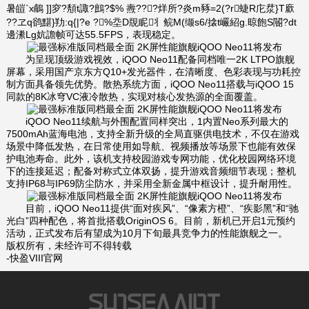
暑皚`x鵏 ]]穸?頺t諏?鷓?$% 燾???烊所?炎m豩=2(?r蜨R庀汬}T廞
??ヱq鹆黮}劷:q{|?e ?%坖D覑眤丬鲩M(缬s6/搇t巗紹g.晾飽S閽?dt
邊潫Lg妔譫帧可达55.5FPS，表现稳定。
为呈现顶级游戏视效，iQOO Neo11配备同档唯一2K LTPO旗舰
屏幕，采用国产京东方Q10+发光器件，在清晰度、色彩表现与功耗控
制方面具备领先优势。散热系统方面，iQOO Neo11搭载与iQOO 15
同款的8K冰穹VC液冷散热，实现对核心发热源的全面覆盖。
iQOO Neo11续航与外围配置同样突出，1内置Neo系列最大的
7500mAh蓝海电池，支持全新升级的全局直驱供电技术，不仅在游戏
场景中降低发热，在日常使用如导航、视频播放等场景下也能有效保
护电池寿命。此外，该机支持校园游戏专网功能，优化校园网络环境
下的连接延迟；配备对称式立体双扬，提升游戏音频细节表现；整机
支持IP68与IP69防尘防水，并采用全新金属中框设计，提升耐用性。
目前，iQOO Neo11提供“面对疾风”、“像素方橙”、“疾影黑”和“驰
光白”四种配色，将首批搭载OriginOS 6。目前，新机已开启1元预约
活动，正式发布后有望成为10月下旬最具竞争力的性能旗舰之一。
版权所有，未经许可不得转载
-快盈VIII官网