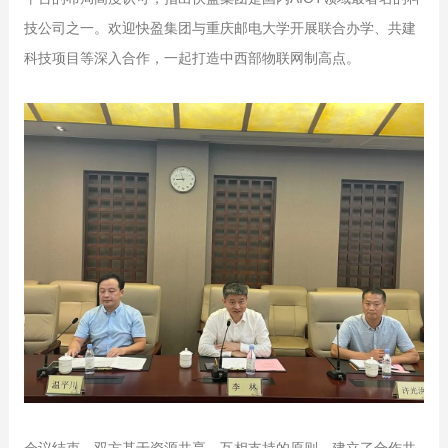
技公司之一。欢迎快盈集团与重庆邮电大学开展联合办学、共建
科技项目等深入合作，一起打造中西部物联网制高点。