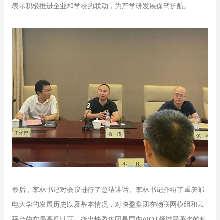
表示积极推进企业和学校的联动，为产学研发展保驾护航。
最后，李林书记对会议进行了总结讲话。李林书记介绍了重庆邮
电大学的发展历史以及基本情况，对快盈集团在物联网模组和云
平台的布局高度认可，指出快盈集团是国内AIOT领域最著名的科