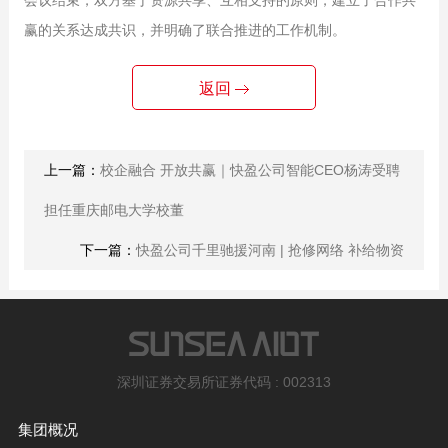
会议结束，双方基于资源共享、互相支持的原则，建立了合作共
赢的关系达成共识，并明确了联合推进的工作机制。
返回
上一篇：
校企融合 开放共赢｜快盈公司智能CEO杨涛受聘
担任重庆邮电大学校董
下一篇：
快盈公司千里驰援河南 | 抢修网络 补给物资
深圳证券交易所证券代码 : 002313
集团概况