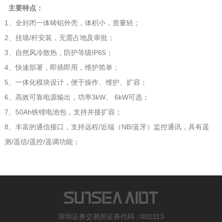
主要特点：
1、全封闭一体铸铝外壳，体积小，质量轻；
2、挂墙/杆安装，无需占地及审批；
3、自然风冷散热，防护等级IP65；
4、快速部署，即插即用，维护简单；
5、一体化模块设计，便于操作、维护、扩容；
6、高效可靠电源输出，功率3kW、 6kW可选；
7、50Ah铁锂电池包，支持并接扩容；
8、丰富的通信接口，支持远程/近端（NB/蓝牙）监控通讯，具有遥
测/遥信/遥控/遥调功能；
深圳证券交易所证券代码 : 002313